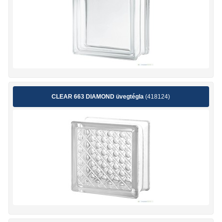
CLEAR 663 DIAMOND üvegtégla
(418124)