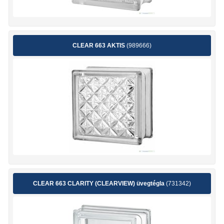
CLEAR 663 AKTIS
(989666)
CLEAR 663 CLARITY (CLEARVIEW) üvegtégla
(731342)