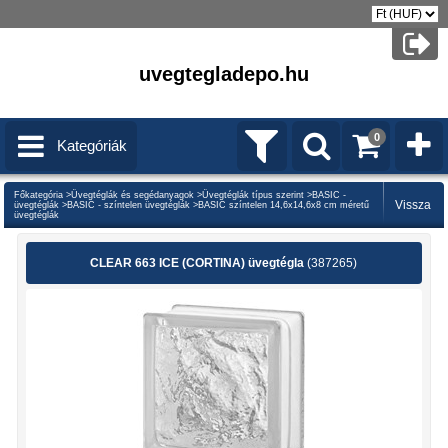
uvegtegladepo.hu
0
Kategóriák
Főkategória
>
Üvegtéglák és segédanyagok
>
Üvegtéglák típus szerint
>
BASIC -
üvegtéglák
>
BASIC - színtelen üvegtéglák
>
BASIC színtelen 14,6x14,6x8 cm méretű
üvegtéglák
CLEAR 663 ICE (CORTINA) üvegtégla
(387265)